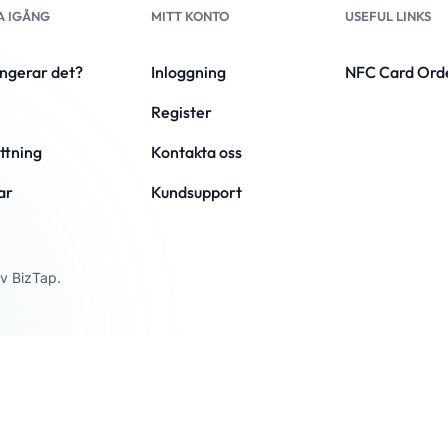
 IGÅNG
MITT KONTO
USEFUL LINKS
ungerar det?
Inloggning
NFC Card Ord
Register
ttning
Kontakta oss
ar
Kundsupport
av BizTap.