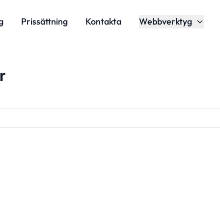
g
Prissättning
Kontakta
Webbverktyg
r